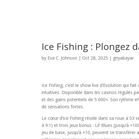
Ice Fishing : Plongez 
by
Eva C. Johnson
|
Oct 28, 2025
|
griyabayar
Ice Fishing, c’est le show live d’Evolution qui f
intuitives. Disponible dans les casinos régulés p
et des gains potentiels de 5 000×. Son rythme ef
de sensations fortes.
Le cœur d’Ice Fishing réside dans sa roue à 53 s
à 9:1) et trois jeux bonus : Lil’ Blues (jusqu’à 
jeu de base, jusqu’à ×10, peuvent se transférer