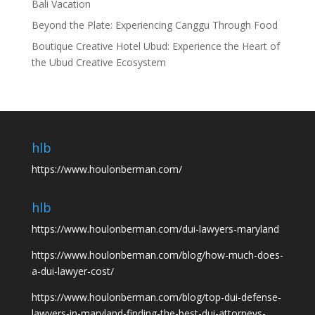
Bali Vacation
Beyond the Plate: Experiencing Canggu Through Food
Boutique Creative Hotel Ubud: Experience the Heart of
the Ubud Creative Ecosystem
hlb
https://www.houlonberman.com/
hlb
https://www.houlonberman.com/dui-lawyers-maryland
https://www.houlonberman.com/blog/how-much-does-
a-dui-lawyer-cost/
https://www.houlonberman.com/blog/top-dui-defense-
lawyers-in-maryland-finding-the-best-dui-attorneys-