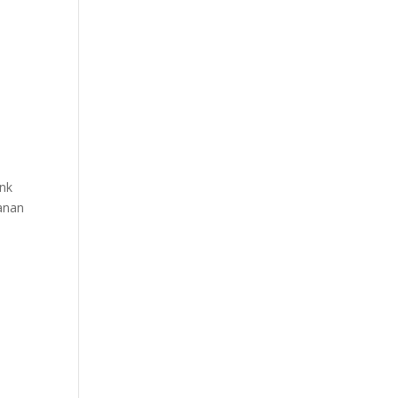
ank
anan