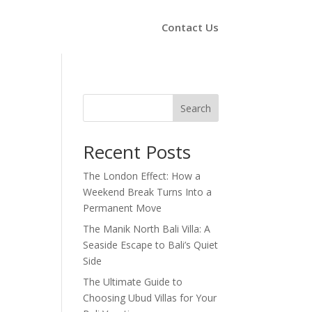
Contact Us
Search
Recent Posts
The London Effect: How a
Weekend Break Turns Into a
Permanent Move
The Manik North Bali Villa: A
Seaside Escape to Bali’s Quiet
Side
The Ultimate Guide to
Choosing Ubud Villas for Your