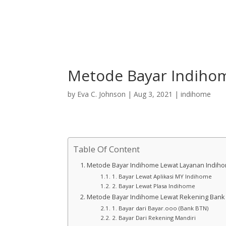
Metode Bayar Indiho
by
Eva C. Johnson
|
Aug 3, 2021
|
indihome
Table Of Content
Metode Bayar Indihome Lewat Layanan Indih
1. Bayar Lewat Aplikasi MY Indihome
2. Bayar Lewat Plasa Indihome
Metode Bayar Indihome Lewat Rekening Bank
1. Bayar dari Bayar.ooo (Bank BTN)
2. Bayar Dari Rekening Mandiri