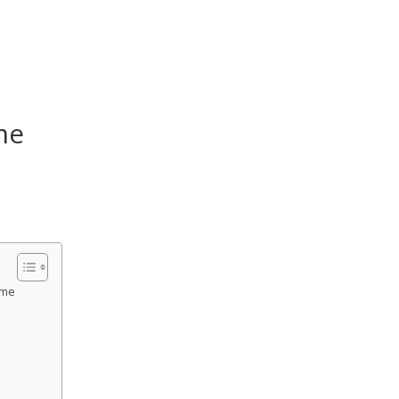
me
ome