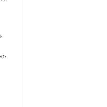
ik
erta