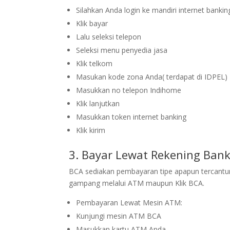
Silahkan Anda login ke mandiri internet bankin
Klik bayar
Lalu seleksi telepon
Seleksi menu penyedia jasa
Klik telkom
Masukan kode zona Anda( terdapat di IDPEL)
Masukkan no telepon Indihome
Klik lanjutkan
Masukkan token internet banking
Klik kirim
3. Bayar Lewat Rekening Ban
BCA sediakan pembayaran tipe apapun tercantu
gampang melalui ATM maupun Klik BCA.
Pembayaran Lewat Mesin ATM:
Kunjungi mesin ATM BCA
Masukkan kartu ATM Anda