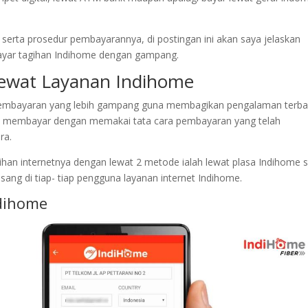
rta prosedur pembayarannya, di postingan ini akan saya jelaskan
ayar tagihan Indihome dengan gampang.
ewat Layanan Indihome
embayaran yang lebih gampang guna membagikan pengalaman terba
at membayar dengan memakai tata cara pembayaran yang telah
ra.
an internetnya dengan lewat 2 metode ialah lewat plasa Indihome s
sang di tiap- tiap pengguna layanan internet Indihome.
ndihome