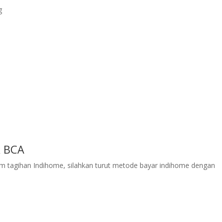
g
k BCA
m tagihan Indihome, silahkan turut metode bayar indihome dengan