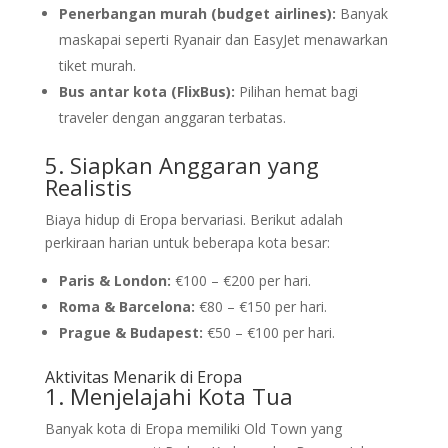
Penerbangan murah (budget airlines):
Banyak
maskapai seperti Ryanair dan EasyJet menawarkan
tiket murah.
Bus antar kota (FlixBus):
Pilihan hemat bagi
traveler dengan anggaran terbatas.
5. Siapkan Anggaran yang
Realistis
Biaya hidup di Eropa bervariasi. Berikut adalah
perkiraan harian untuk beberapa kota besar:
Paris & London:
€100 – €200 per hari.
Roma & Barcelona:
€80 – €150 per hari.
Prague & Budapest:
€50 – €100 per hari.
Aktivitas Menarik di Eropa
1. Menjelajahi Kota Tua
Banyak kota di Eropa memiliki Old Town yang