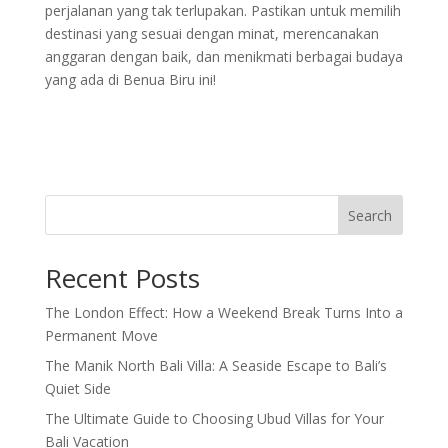
perjalanan yang tak terlupakan. Pastikan untuk memilih
destinasi yang sesuai dengan minat, merencanakan
anggaran dengan baik, dan menikmati berbagai budaya
yang ada di Benua Biru ini!
Search
Recent Posts
The London Effect: How a Weekend Break Turns Into a
Permanent Move
The Manik North Bali Villa: A Seaside Escape to Bali’s
Quiet Side
The Ultimate Guide to Choosing Ubud Villas for Your
Bali Vacation