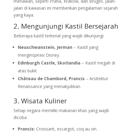
menawan, seperti Praha, Krakow, dan Bruges. Jalan-
jalan di kawasan ini memberikan pengalaman sejarah
yang kaya.
2. Mengunjungi Kastil Bersejarah
Beberapa kastil terkenal yang wajib dikunjungi:
Neuschwanstein, Jerman
– Kastil yang
menginspirasi Disney.
Edinburgh Castle, Skotlandia
– Kastil megah di
atas bukit.
Château de Chambord, Prancis
– Arsitektur
Renaissance yang menakjubkan.
3. Wisata Kuliner
Setiap negara memiliki makanan khas yang wajib
dicoba:
Prancis:
Croissant, escargot, coq au vin.