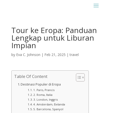
Tour ke Eropa: Panduan
Lengkap untuk Liburan
Impian
by
Eva C. Johnson
|
Feb 21, 2025
|
travel
Table Of Content
Destinasi Populer di Eropa
1. Paris, Prancis
2. Roma, Italia
3. London, Inggris
4. Amsterdam, Belanda
5. Barcelona, Spanyol