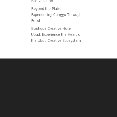
Bali Vacation
Beyond the Plate:
Experiencing Canggu Through
Food
Boutique Creative Hotel
Ubud: Experience the Heart of
the Ubud Creative Ecosystem