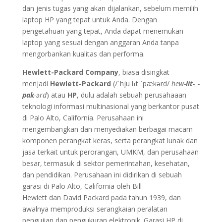
dan jenis tugas yang akan dijalankan, sebelum memilih
laptop HP yang tepat untuk Anda. Dengan
pengetahuan yang tepat, Anda dapat menemukan
laptop yang sesuai dengan anggaran Anda tanpa
mengorbankan kualitas dan performa.
Hewlett-Packard Company
, biasa disingkat
menjadi
Hewlett-Packard
(
/
ˈ
h
juː
l
ɪ
t
ˈ
p
æ
k
ər
d
/
hew-
lit
-_-
pak
-ərd
) atau
HP
, dulu adalah sebuah perusahaaan
teknologi informasi multinasional yang berkantor pusat
di Palo Alto, California. Perusahaan ini
mengembangkan dan menyediakan berbagai macam
komponen perangkat keras, serta perangkat lunak dan
jasa terkait untuk perorangan, UMKM, dan perusahaan
besar, termasuk di sektor pemerintahan, kesehatan,
dan pendidikan. Perusahaan ini didirikan di sebuah
garasi di Palo Alto, California oleh Bill
Hewlett dan David Packard pada tahun 1939, dan
awalnya memproduksi serangkaian peralatan
pengujian dan pengukuran elektronik. Garasi HP di