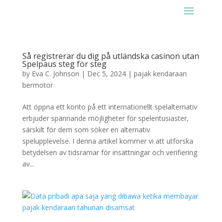
Så registrerar du dig på utländska casinon utan
Spelpaus steg för steg
by
Eva C. Johnson
|
Dec 5, 2024
|
pajak kendaraan
bermotor
Att öppna ett konto på ett internationellt spelalternativ
erbjuder spännande möjligheter för spelentusiaster,
särskilt för dem som söker en alternativ
spelupplevelse. I denna artikel kommer vi att utforska
betydelsen av tidsramar för insättningar och verifiering
av...