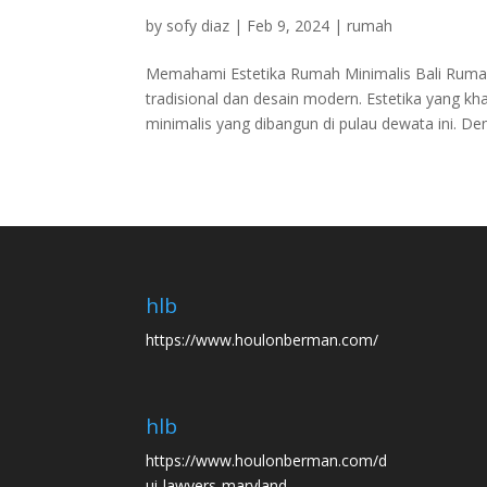
by
sofy diaz
|
Feb 9, 2024
|
rumah
Memahami Estetika Rumah Minimalis Bali Rumah
tradisional dan desain modern. Estetika yang kh
minimalis yang dibangun di pulau dewata ini. Den
hlb
https://www.houlonberman.com/
hlb
https://www.houlonberman.com/d
ui-lawyers-maryland