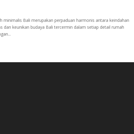
 minimalis Bali merupakan perpaduan harmonis antara keindahan
as dan keunikan budaya Bali tercermin dalam setiap detail rumah
gan...