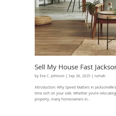
Sell My House Fast Jackso
by
Eva C. Johnson
|
Sep 26, 2025
|
rumah
Introduction: Why Speed Matters in Jacksonville
time isn’t on your side. Whether you’re relocatin
property, many homeowners in...