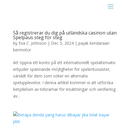
Så registrerar du dig på utländska casinon utan
Spelpaus steg för steg
by
Eva C. Johnson
|
Dec 5, 2024
|
pajak kendaraan
bermotor
Att öppna ett konto på ett internationellt spelalternativ
erbjuder spännande möjligheter för spelentusiaster,
särskilt för dem som söker en alternativ
spelupplevelse. I denna artikel kommer vi att utforska
betydelsen av tidsramar för insättningar och verifiering
av...